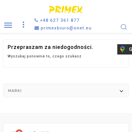
+48 627 361 877

primexbiuro@onet.eu
Przepraszam za niedogodności.
G
Wyszukaj ponownie to, czego szukasz

MARKI