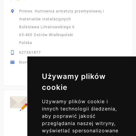

Primex. Hurtownia armatury przemysłowej i
materiałów instalacyjnych
Bolesława Limanowskiego 6
63-400 Ostrów Wielkopolski
Polska

627361877

biuro@primex-hurt.pl
Używamy plików
cookie
Codzienne Aktualizacje
Używamy plików cookie i
ZAPISZ SIĘ DO NAS
innych technologii śledzenia,
aby poprawić jakość
przeglądania naszej witryny,
wyświetlać spersonalizowane