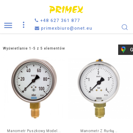
+48 627 361 877

primexbiuro@onet.eu
Wyświetlanie 1-5 z 5 elementów
G
Manometr Puszkowy Model...
Manometr Z Rurką...