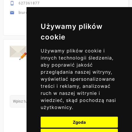

627361877

biuro@primex-hurt.pl
Używamy plików
cookie
Codzienne Aktualizacje
Używamy plików cookie i
ZAPISZ SIĘ DO NAS
innych technologii śledzenia,
aby poprawić jakość
przeglądania naszej witryny,
wyświetlać spersonalizowane
treści i reklamy, analizować
ruch w naszej witrynie i
wiedzieć, skąd pochodzą nasi
użytkownicy.
Zgoda