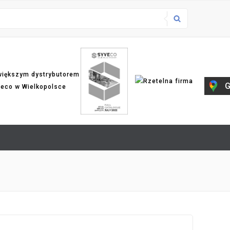
większym dystrybutorem
G
veco w Wielkopolsce