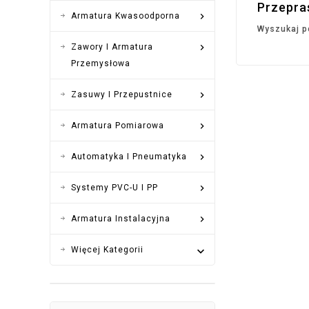
Przepra

Armatura Kwasoodporna
Wyszukaj p

Zawory I Armatura
Przemysłowa

Zasuwy I Przepustnice

Armatura Pomiarowa

Automatyka I Pneumatyka

Systemy PVC-U I PP

Armatura Instalacyjna
Więcej Kategorii
