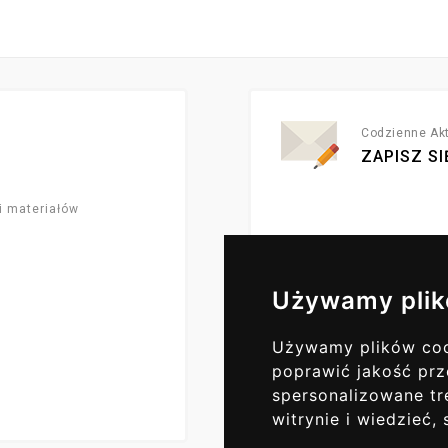
Codzienne Akt
ZAPISZ SI
i materiałów
Używamy plik
Używamy plików cook
poprawić jakość prz
spersonalizowane tre
witrynie i wiedzieć