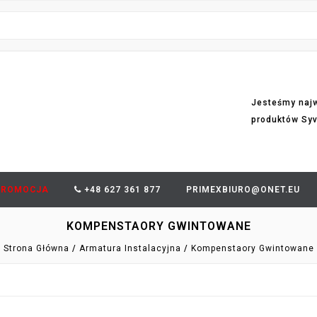
Jesteśmy naj
produktów Sy
PROMOCJA
+48 627 361 877
PRIMEXBIURO@ONET.EU
KOMPENSTAORY GWINTOWANE
Strona Główna
Armatura Instalacyjna
Kompenstaory Gwintowane