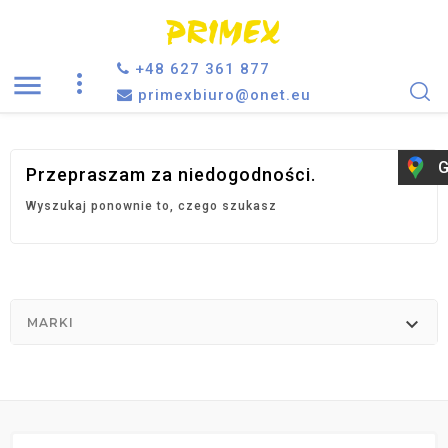
+48 627 361 877

primexbiuro@onet.eu
G
Przepraszam za niedogodności.
Wyszukaj ponownie to, czego szukasz

MARKI