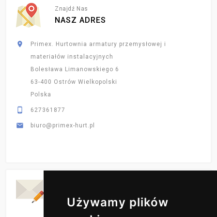
Znajdź Nas
NASZ ADRES

Primex. Hurtownia armatury przemysłowej i
materiałów instalacyjnych
Bolesława Limanowskiego 6
63-400 Ostrów Wielkopolski
Polska

627361877

biuro@primex-hurt.pl
Codzienne Aktualizacje
ZAPISZ SIĘ DO NAS
Używamy plików