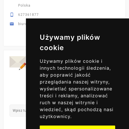
Polska

627361877

biuro@primex-hurt.pl
Używamy plików
cookie
Codzienne Aktualizacje
Używamy plików cookie i
ZAPISZ SIĘ DO NAS
innych technologii śledzenia,
aby poprawić jakość
przeglądania naszej witryny,
wyświetlać spersonalizowane
treści i reklamy, analizować
ruch w naszej witrynie i
wiedzieć, skąd pochodzą nasi
użytkownicy.