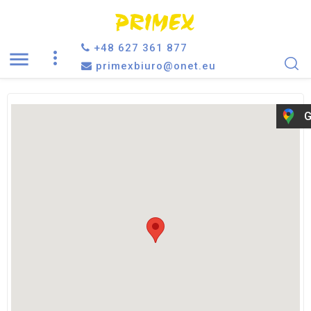
+48 627 361 877

primexbiuro@onet.eu
G