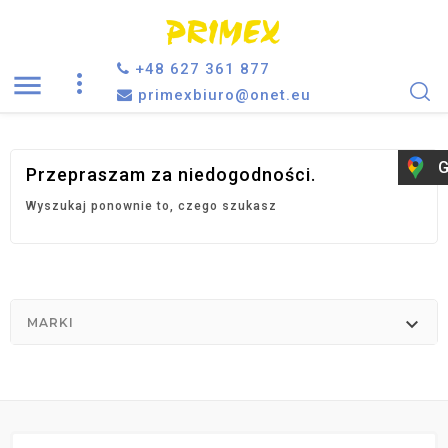
+48 627 361 877

primexbiuro@onet.eu
G
Przepraszam za niedogodności.
Wyszukaj ponownie to, czego szukasz

MARKI