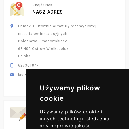
Znajdź Nas
NASZ ADRES

Primex. Hurtownia armatury przemysłowej i
materiałów instalacyjnych
Bolesława Limanowskiego 6
63-400 Ostrów Wielkopolski
Polska

627361877

biuro@primex-hurt.pl
Używamy plików
cookie
Codzienne Aktualizacje
Używamy plików cookie i
ZAPISZ SIĘ DO NAS
innych technologii śledzenia,
aby poprawić jakość