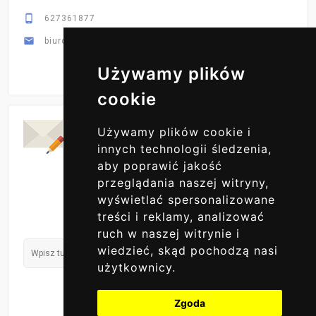

627361877

biuro@primex-hurt.pl
Używamy plików
cookie
Codzienne Aktualizacje
Używamy plików cookie i
ZAPISZ SIĘ DO NAS
innych technologii śledzenia,
aby poprawić jakość
przeglądania naszej witryny,
wyświetlać spersonalizowane
treści i reklamy, analizować
ruch w naszej witrynie i
wiedzieć, skąd pochodzą nasi
użytkownicy.
Zgoda