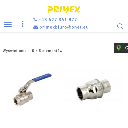
+48 627 361 877

primexbiuro@onet.eu
G
Wyświetlanie 1-5 z 5 elementów