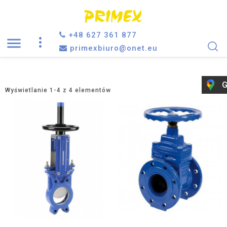
+48 627 361 877

primexbiuro@onet.eu
G
Wyświetlanie 1-4 z 4 elementów