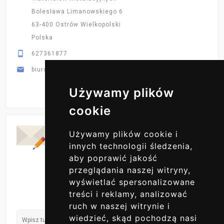
Bolesława Limanowskiego 6
63-400 Ostrów Wielkopolski
Polska

627361877

biuro@primex-hurt.pl
Używamy plików
cookie
Codzienne Aktualizacje
Używamy plików cookie i
ZAPISZ SIĘ DO NAS
innych technologii śledzenia,
aby poprawić jakość
przeglądania naszej witryny,
wyświetlać spersonalizowane
treści i reklamy, analizować
ruch w naszej witrynie i
wiedzieć, skąd pochodzą nasi