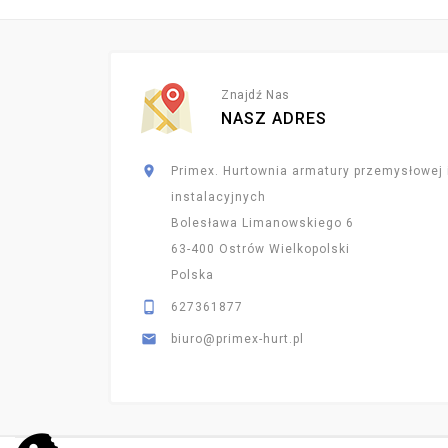
Znajdź Nas
NASZ ADRES

Primex. Hurtownia armatury przemysłowej 
instalacyjnych
Bolesława Limanowskiego 6
63-400 Ostrów Wielkopolski
Polska

627361877

biuro@primex-hurt.pl