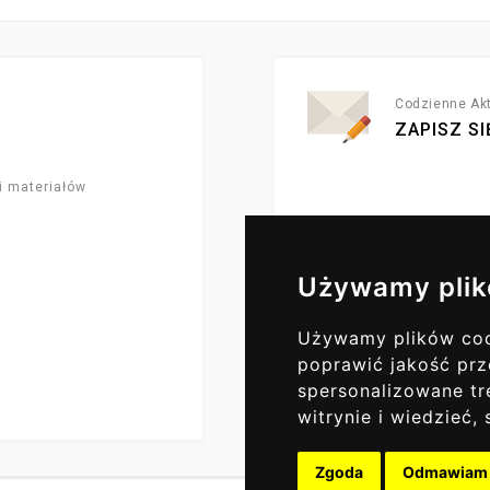
Codzienne Akt
ZAPISZ SI
i materiałów
Używamy plik
Używamy plików cook
poprawić jakość prz
spersonalizowane tre
witrynie i wiedzieć
Zgoda
Odmawiam