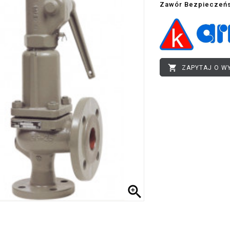
Zawór Bezpieczeńs

ZAPYTAJ O W
