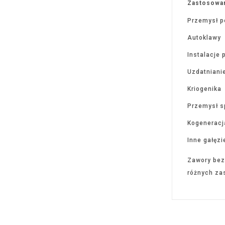
Zastosowan
Przemysł p
Autoklawy
Instalacje
Uzdatniani
Kriogenika
Przemysł 
Kogeneracj
Inne gałęz
Zawory bez
różnych za