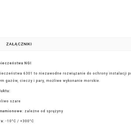
ZAŁĄCZNIKI
pieczeństwa NGI
ieczeństwa 6301 to niezawodne rozwiązanie do ochrony instalacji p
ym gazów, cieczy i pary, możliwe wykonanie morskie.
uktu:
liwo szare
znamionowe:
zależne od sprężyny
ra:
-10°C / +300°C