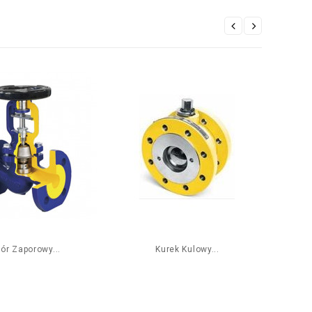
ór Zaporowy...
Kurek Kulowy...
Zas