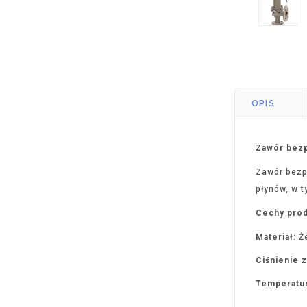
OPIS
Zawór bez
Zawór bezp
płynów, w t
Cechy prod
Materiał:
Że
Ciśnienie 
Temperatu