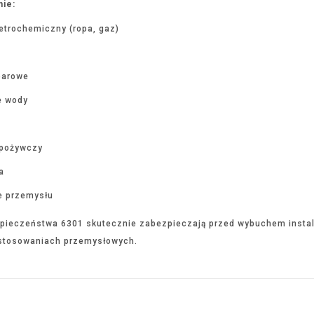
ie:
etrochemiczny (ropa, gaz)
 parowe
e wody
spożywczy
a
ie przemysłu
pieczeństwa 6301 skutecznie zabezpieczają przed wybuchem instala
stosowaniach przemysłowych.