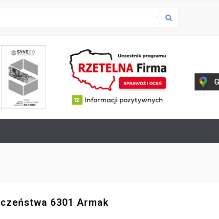
G
eczeństwa 6301 Armak