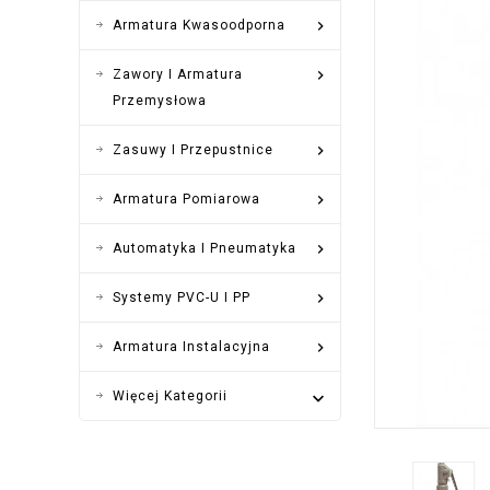

Armatura Kwasoodporna

Zawory I Armatura
Przemysłowa

Zasuwy I Przepustnice

Armatura Pomiarowa

Automatyka I Pneumatyka

Systemy PVC-U I PP

Armatura Instalacyjna
Więcej Kategorii
