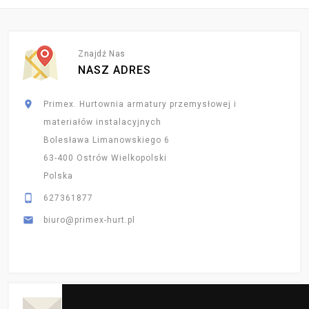
Znajdź Nas
NASZ ADRES

Primex. Hurtownia armatury przemysłowej i
materiałów instalacyjnych
Bolesława Limanowskiego 6
63-400 Ostrów Wielkopolski
Polska

627361877

biuro@primex-hurt.pl
Codzienne Aktualizacje