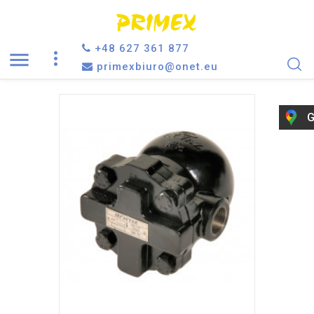
+48 627 361 877

primexbiuro@onet.eu
G