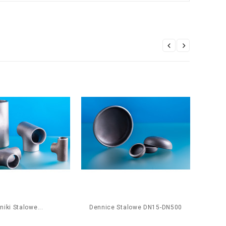
niki Stalowe...
Dennice Stalowe DN15-DN500
Zwęż