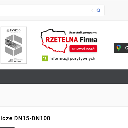
G
nicze DN15-DN100