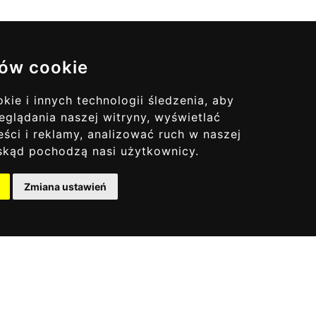
ów cookie
ie i innych technologii śledzenia, aby
ualizacje
eglądania naszej witryny, wyświetlać
Ę DO NAS
ści i reklamy, analizować ruch w naszej
, skąd pochodzą nasi użytkownicy.
Zmiana ustawień