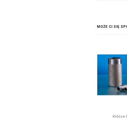
MOŻE CI SIĘ S
Króćce S