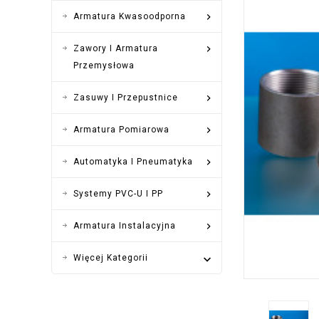

Armatura Kwasoodporna

Zawory I Armatura
Przemysłowa

Zasuwy I Przepustnice

Armatura Pomiarowa

Automatyka I Pneumatyka

Systemy PVC-U I PP

Armatura Instalacyjna
Więcej Kategorii
