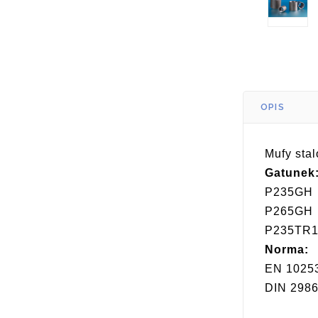
OPIS
Mufy sta
Gatunek
P235GH
P265GH
P235TR1 
Norma:
EN 1025
DIN
298