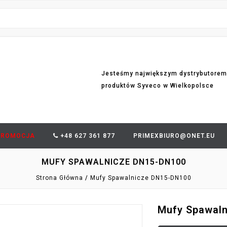
Jesteśmy największym dystrybutorem
produktów Syveco w Wielkopolsce
PROMOCJA
+48 627 361 877
PRIMEXBIURO@ONET.EU
MUFY SPAWALNICZE DN15-DN100
Strona Główna
Mufy Spawalnicze DN15-DN100
Mufy Spawal