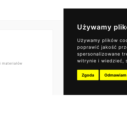
Używamy plik
Używamy plików cook
Codzienne Akt
poprawić jakość prz
ZAPISZ SI
spersonalizowane tre
witrynie i wiedzieć
i materiałów
Zgoda
Odmawiam