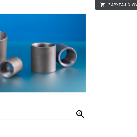

ZAPYTAJ O W
