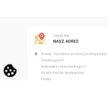
Znajdź Nas
NASZ ADRES

Primex. Hurtownia armatury przemysłowej 
instalacyjnych
Bolesława Limanowskiego 6
63-400 Ostrów Wielkopolski
Polska

627361877

biuro@primex-hurt.pl