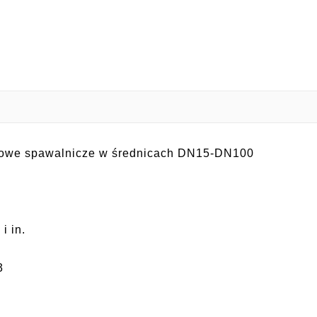
lowe spawalnicze w średnicach DN15-DN100
:
i in.
3
6