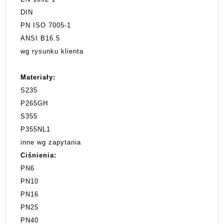
DIN
PN ISO 7005-1
ANSI B16.5
wg rysunku klienta
Materiały:
S235
P265GH
S355
P355NL1
inne wg zapytania
Ciśnienia:
PN6
PN10
PN16
PN25
PN40