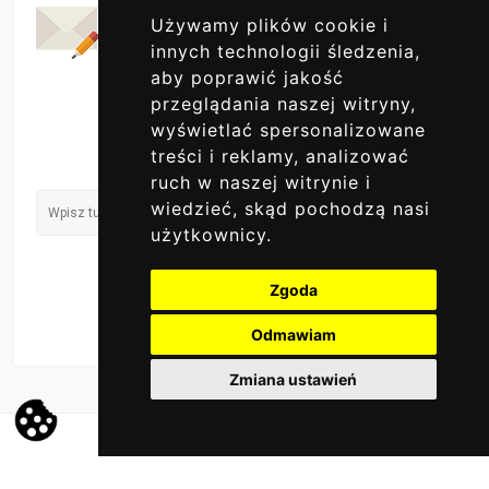
Codzienne Aktualizacje
Używamy plików cookie i
ZAPISZ SIĘ DO NAS
innych technologii śledzenia,
aby poprawić jakość
przeglądania naszej witryny,
wyświetlać spersonalizowane
treści i reklamy, analizować
ruch w naszej witrynie i
wiedzieć, skąd pochodzą nasi
użytkownicy.
Zgoda
Odmawiam
Zmiana ustawień