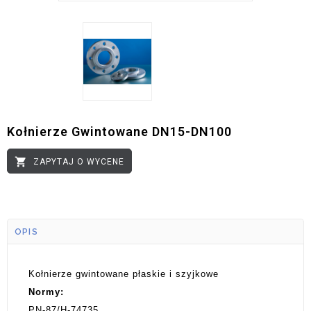
Kołnierze Gwintowane DN15-DN100

ZAPYTAJ O WYCENE
OPIS
Kołnierze gwintowane płaskie i szyjkowe
Normy:
PN-87/H-74735