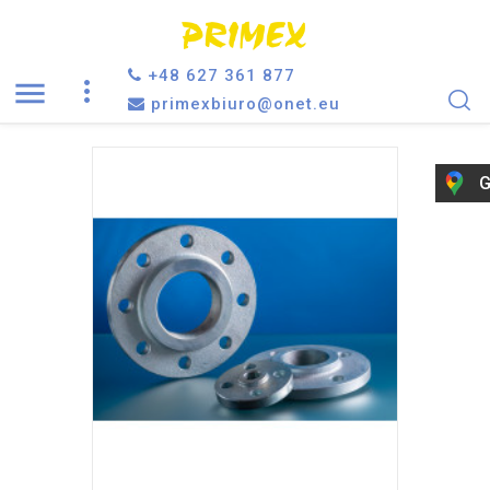
+48 627 361 877

primexbiuro@onet.eu
G