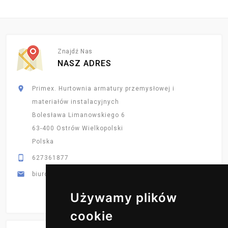
Znajdź Nas
NASZ ADRES

Primex. Hurtownia armatury przemysłowej i
materiałów instalacyjnych
Bolesława Limanowskiego 6
63-400 Ostrów Wielkopolski
Polska

627361877

biuro@primex-hurt.pl
Używamy plików
cookie