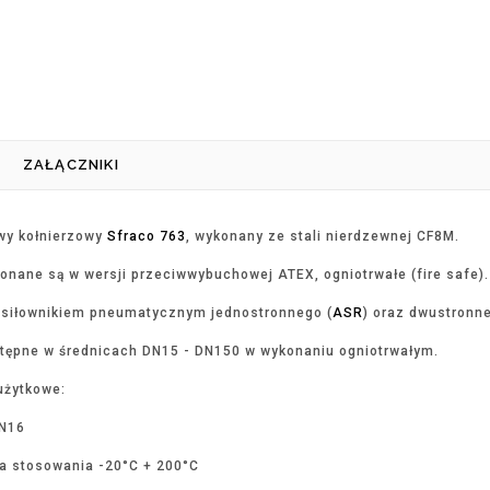
ZAŁĄCZNIKI
wy kołnierzowy
Sfraco 763
, wykonany ze stali nierdzewnej CF8M.
onane są w wersji przeciwwybuchowej ATEX, ogniotrwałe (fire safe).
 siłownikiem pneumatycznym jednostronnego (
ASR
) oraz dwustronne
tępne w średnicach DN15 - DN150 w wykonaniu ogniotrwałym.
użytkowe:
PN16
a stosowania -20°C + 200°C