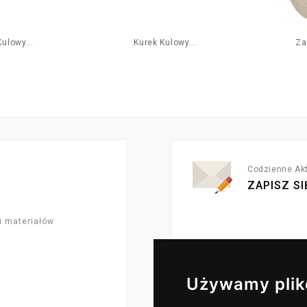
ulowy...
Kurek Kulowy...
Za
Codzienne Akt
ZAPISZ SI
i materiałów
Używamy plik