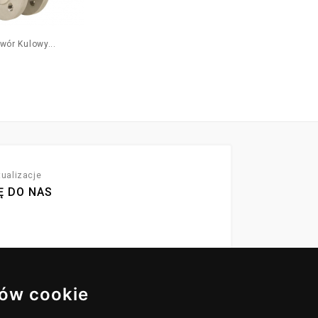
wór Kulowy...
Filtr Kołnierzowy Ze...
ualizacje
Ę DO NAS
ów cookie