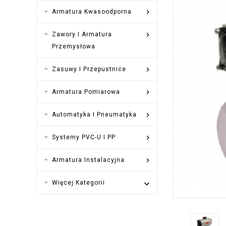

Armatura Kwasoodporna

Zawory I Armatura
Przemysłowa

Zasuwy I Przepustnice

Armatura Pomiarowa

Automatyka I Pneumatyka

Systemy PVC-U I PP

Armatura Instalacyjna
Więcej Kategorii
