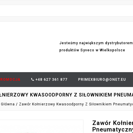
Jesteśmy największym dystrybutorem
produktów Syveco w Wielkopolsce
PROMOCJA
+48 627 361 877
PRIMEXBIURO@ONET.EU
ŁNIERZOWY KWASOODPORNY Z SIŁOWNIKIEM PNEUM
 Główna
Zawór Kołnierzowy Kwasoodporny Z Siłownikiem Pneumaty
Zawór Kołnie
Pneumatyczn