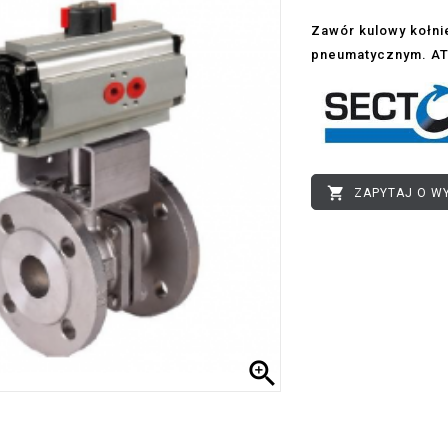
Zawór kulowy kołni
pneumatycznym. ATE

ZAPYTAJ O W
