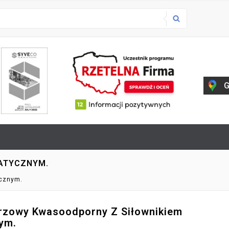
G
ATYCZNYM.
cznym.
rzowy Kwasoodporny Z Siłownikiem
ym.