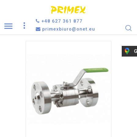
+48 627 361 877

primexbiuro@onet.eu
G