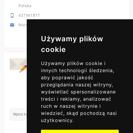
Polska

627361877

biuro@primex-hurt.pl
Używamy plików
cookie
Codzienne Aktualizacje
Używamy plików cookie i
ZAPISZ SIĘ DO NAS
innych technologii śledzenia,
aby poprawić jakość
przeglądania naszej witryny,
wyświetlać spersonalizowane
treści i reklamy, analizować
ruch w naszej witrynie i
wiedzieć, skąd pochodzą nasi
użytkownicy.