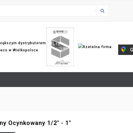
większym dystrybutorem
G
veco w Wielkopolsce
ny Ocynkowany 1/2" - 1"