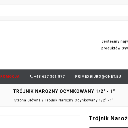
Jesteśmy naj
produktów Sy
PROMOCJA
+48 627 361 877
PRIMEXBIURO@ONET.EU
TRÓJNIK NAROŻNY OCYNKOWANY 1/2" - 1"
Strona Główna
Trójnik Narożny Ocynkowany 1/2" - 1"
Trójnik Naroż