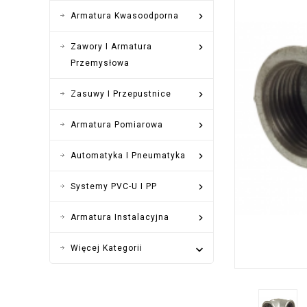

Armatura Kwasoodporna

Zawory I Armatura
Przemysłowa

Zasuwy I Przepustnice

Armatura Pomiarowa

Automatyka I Pneumatyka

Systemy PVC-U I PP

Armatura Instalacyjna
Więcej Kategorii
