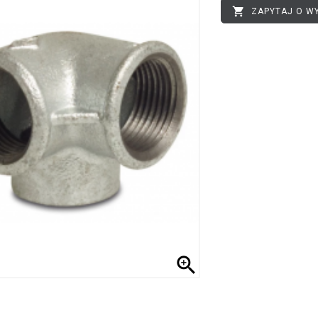

ZAPYTAJ O W
