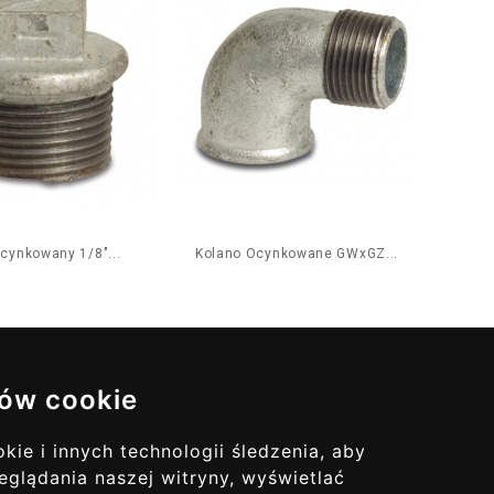
cynkowany 1/8"...
Kolano Ocynkowane GWxGZ...
ów cookie
ie i innych technologii śledzenia, aby
ualizacje
eglądania naszej witryny, wyświetlać
Ę DO NAS