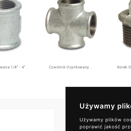
ana 1/8" - 4"
Czwórnik Ocynkowany...
Korek O
Używamy plik
Używamy plików cook
Codzienne Akt
poprawić jakość prz
ZAPISZ SI