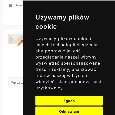

biuro@primex-hurt.pl
Używamy plików
cookie
Codzienne Aktualizacje
Używamy plików cookie i
ZAPISZ SIĘ DO NAS
innych technologii śledzenia,
aby poprawić jakość
przeglądania naszej witryny,
wyświetlać spersonalizowane
treści i reklamy, analizować
ruch w naszej witrynie i
wiedzieć, skąd pochodzą nasi
użytkownicy.
Zgoda
Odmawiam