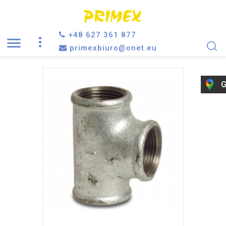
+48 627 361 877

primexbiuro@onet.eu
G