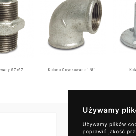
wany GZxGZ...
Kolano Ocynkowane 1/8"...
Kol
Używamy plik
Używamy plików cook
Codzienne Akt
poprawić jakość prz
ZAPISZ SI