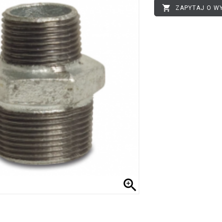

ZAPYTAJ O W
