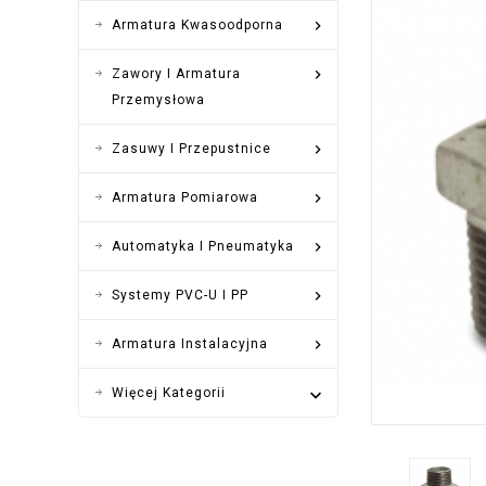

Armatura Kwasoodporna

Zawory I Armatura
Przemysłowa

Zasuwy I Przepustnice

Armatura Pomiarowa

Automatyka I Pneumatyka

Systemy PVC-U I PP

Armatura Instalacyjna
Więcej Kategorii
