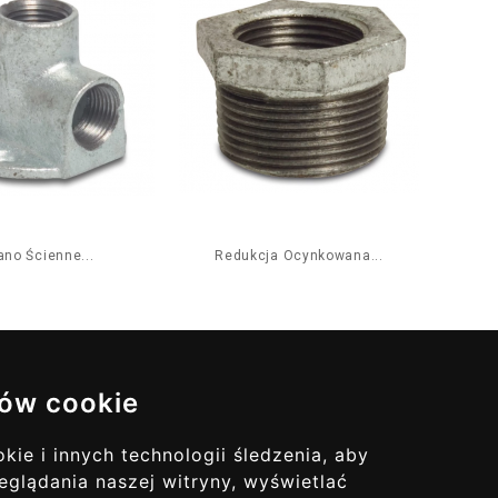
ano Ścienne...
Redukcja Ocynkowana...
Ko
ów cookie
ie i innych technologii śledzenia, aby
ualizacje
eglądania naszej witryny, wyświetlać
Ę DO NAS