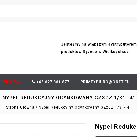
Jesteśmy największym dystrybutorem
produktów Syveco w Wielkopolsce
PROMOCJA
+48 627 361 877
PRIMEXBIURO@ONET.EU
NYPEL REDUKCYJNY OCYNKOWANY GZXGZ 1/8" - 4"
Strona Główna
Nypel Redukcyjny Ocynkowany GZxGZ 1/8" - 4"
Nypel Redukc