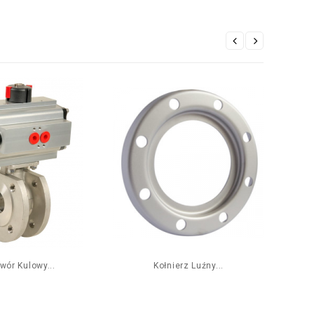
wór Kulowy...
Kołnierz Luźny...
Wy