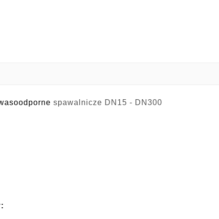
kwasoodporne
spawalnicze DN15 - DN300
: