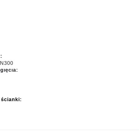
:
DN300
gięcia:
ścianki: