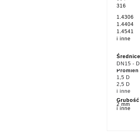
316
1.4306
1.4404
1.4541
i inne
Średnice
DN15 - 
Promień 
1,5 D
2,5 D
i inne 
Grubość 
2 mm
i inne