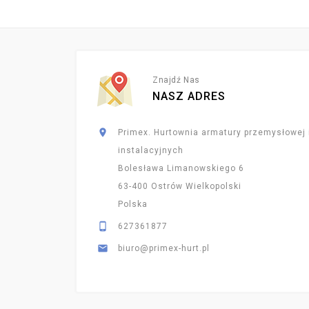
Znajdź Nas
NASZ ADRES

Primex. Hurtownia armatury przemysłowej 
instalacyjnych
Bolesława Limanowskiego 6
63-400 Ostrów Wielkopolski
Polska

627361877

biuro@primex-hurt.pl