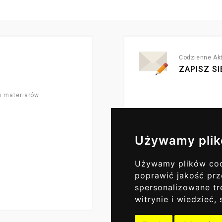
Codzienne Akt
ZAPISZ SI
i materiałów
Używamy plik
Używamy plików cook
poprawić jakość prz
spersonalizowane tre
witrynie i wiedzieć