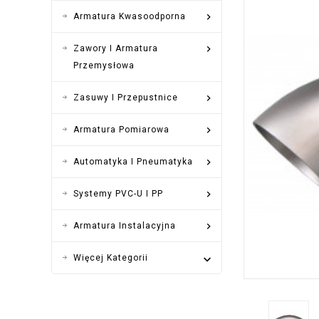

Armatura Kwasoodporna

Zawory I Armatura
Przemysłowa

Zasuwy I Przepustnice

Armatura Pomiarowa

Automatyka I Pneumatyka

Systemy PVC-U I PP

Armatura Instalacyjna
Więcej Kategorii
