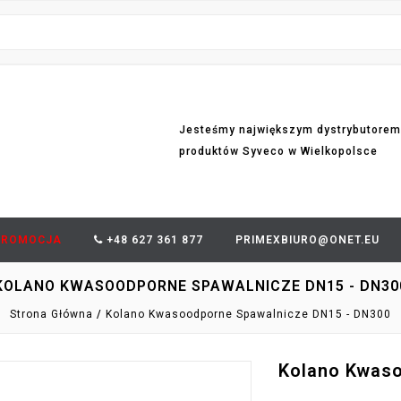
Jesteśmy największym dystrybutorem
produktów Syveco w Wielkopolsce
PROMOCJA
+48 627 361 877
PRIMEXBIURO@ONET.EU
KOLANO KWASOODPORNE SPAWALNICZE DN15 - DN30
Strona Główna
Kolano Kwasoodporne Spawalnicze DN15 - DN300
Kolano Kwaso