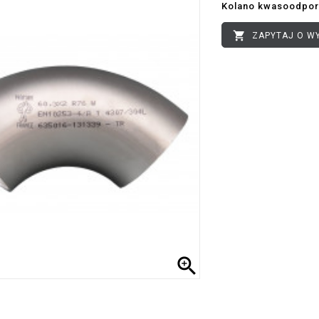
Kolano kwasoodpor

ZAPYTAJ O W
