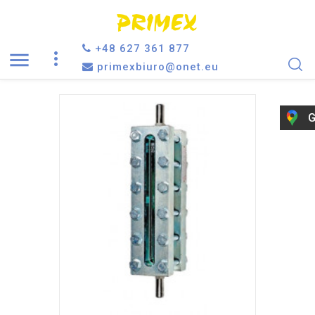
+48 627 361 877

primexbiuro@onet.eu
G