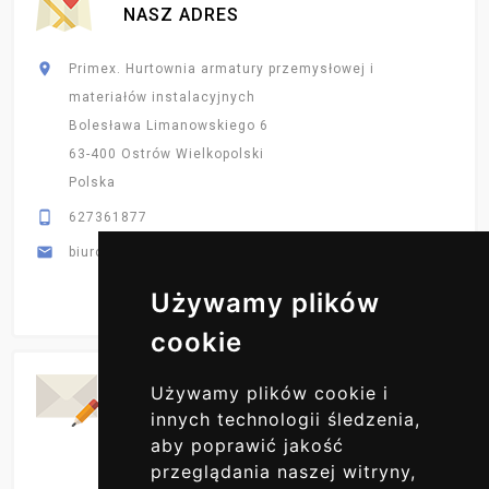
NASZ ADRES

Primex. Hurtownia armatury przemysłowej i
materiałów instalacyjnych
Bolesława Limanowskiego 6
63-400 Ostrów Wielkopolski
Polska

627361877

biuro@primex-hurt.pl
Używamy plików
cookie
Codzienne Aktualizacje
Używamy plików cookie i
ZAPISZ SIĘ DO NAS
innych technologii śledzenia,
aby poprawić jakość
przeglądania naszej witryny,